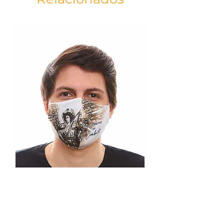
Fundo: 6 cm
Papel Sulfite certificado
As cores deste produto pode variar
dependendo do dispositivo.
Máscara São Miguel Arcanjo
branca