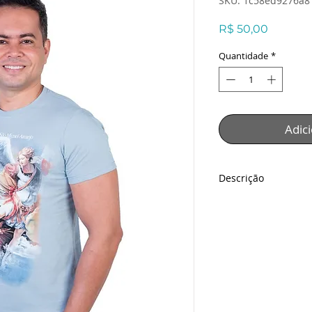
SKU: 1c58ed9276a8
Preço
R$ 50,00
Quantidade
*
Adic
Descrição
Camiseta Miguel Ar