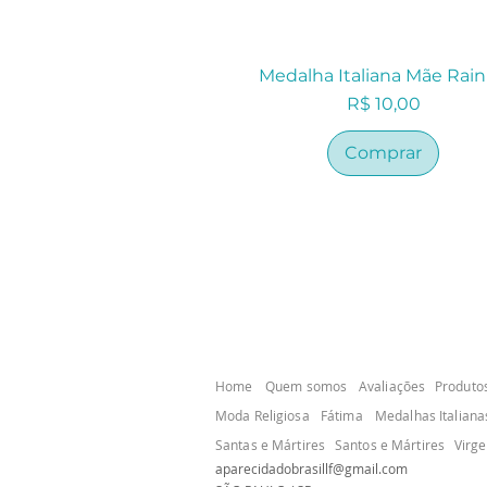
Medalha Italiana Mãe Rai
Preço
R$ 10,00
Comprar
Home
Quem somos
Avaliações
Produto
Moda Religiosa
Fátima
Medalhas Italiana
Santas e Mártires
Santos e Mártires
Virg
aparecidadobrasillf@gmail.com