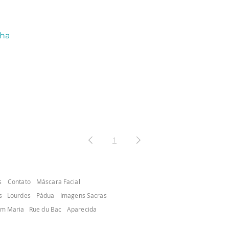
nha
1
s
Contato
Máscara Facial
s
Lourdes
Pádua
Imagens Sacras
em Maria
Rue du Bac
Aparecida