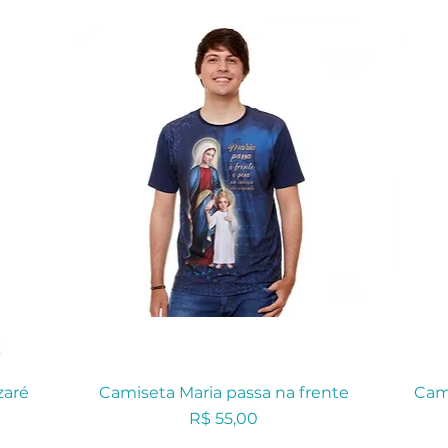
zaré
Camiseta Maria passa na frente
Cam
Preço
R$ 55,00