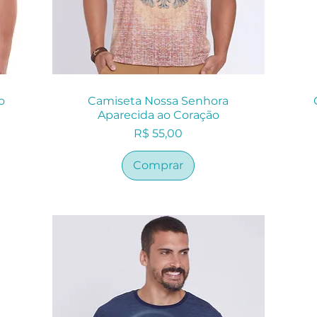
o
Camiseta Nossa Senhora
Aparecida ao Coração
Preço
R$ 55,00
Comprar