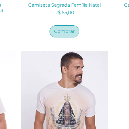
a
Camiseta Sagrada Família Natal
C
il
Preço
R$ 55,00
Comprar