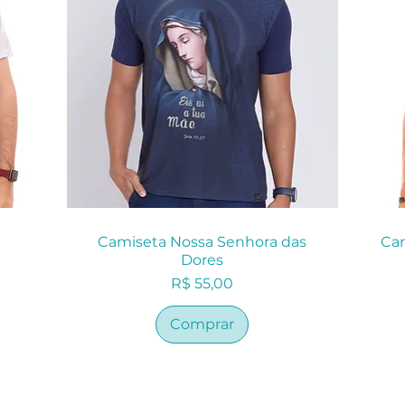
Camiseta Nossa Senhora das
Cam
Dores
Preço
R$ 55,00
Comprar