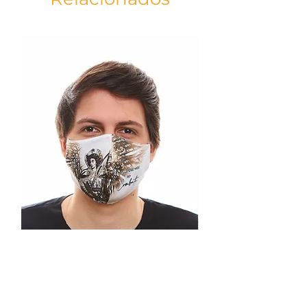
diabo, quando Moisés morreu, pelo seu
corpo. Na disputa, Miguel mostrou
sabedoria ao não entrar em difamações,
mas deixou que o próprio Deus o
repreendesse. Em Apocalipse 12,7-9, a
visão fala sobre uma grande batalha nos
céus entre o exército dos anjos de Deus,
liderado pelo Arcanjo Miguel, e o exército
das trevas. Satanás perdeu a batalha e
foi lançado à terra. Essa batalha não é a
mesma que a grande batalha final,
quando o diabo será lançado no lago de
fogo.
CARACTERÍSTICAS:
Material da vela: Parafina pura, Pavio
Especial, Celofane
Material do rótulo: Adesivo impresso com
tinta Uv.
Altura: 14,5cm x 5,7cm
Peso aproximado: 330g
Máscara São Miguel Arcanjo
Oração:
branca