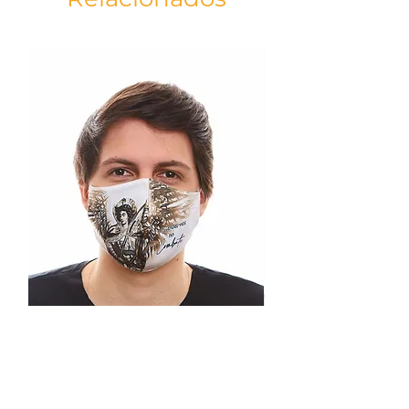
nossa Fortaleza.
CARACTERÍSTICAS:
Material da vela: Parafina pura, Pavio
Especial, Celofane
Material do rótulo: Adesivo impresso com
tinta Uv.
Altura: 14,5cm x 5,7cm
Peso aproximado: 330g
Oração:
Vós, Anjo da encarnação, mensageiro fiel
de Deus, abre os nossos ouvidos para
podermos captar até as mais suaves
sugestões e apelos de graças emanadas
do coração amabilíssimo de Nosso
Senhor. Amém
São Gabriel, rogai por nós!
As cores do produto e da estampa
podem variar de acordo com a tela do
dispositivo.
Máscara São Miguel Arcanjo
branca