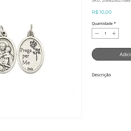
SKU: 206420d276a8
Preço
R$ 10,00
Quantidade
*
Adic
Descrição
Medalha Italiana M
Descrição:
Medalha Italiana M
Material: Niquel
Tamanho: 2,5cm x 1
Peso: 50g
As cores do produt
acordo com a tela do