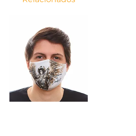
ESPECIFICAÇÕES
- Tamanho da máscara: 25x17,5cm
-Elástico: 15x0,2cm
- Dupla camada de tecido
- Dupla Face
- Costura nasal que auxilia no encaixe da
máscara
RECOMENDAÇÕES DE USO
- Lave antes de usar
- Uso individual
- Para retirar ou ajustar a máscara, o faça
tocando nos elásticos
- Não toque a máscara durante o uso.
Caso o faça, higienize as mãos
- Troque a máscara a cada 2 ou 3 horas,
ou quando estiver úmida
INSTRUÇÕES DE LAVAGEM
- Deixe a máscara de molho de 20 à 30
minutos em alvejante para roupas
coloridas diluído em água conforme
Máscara São Miguel Arcanjo
instruções da embalagem;
branca