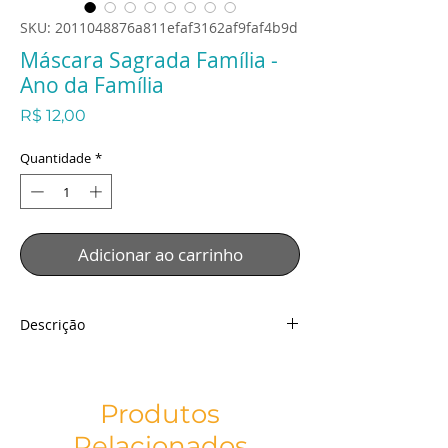
SKU: 2011048876a811efaf3162af9faf4b9d
Máscara Sagrada Família -
Ano da Família
Preço
R$ 12,00
Quantidade
*
Adicionar ao carrinho
Descrição
Máscara Sagrada Família - Ano da Família
Descrição:
Tecido: Malha Especial
Produtos
Técnica: Sublimação
Relacionados
Detalhes: Dupla Face