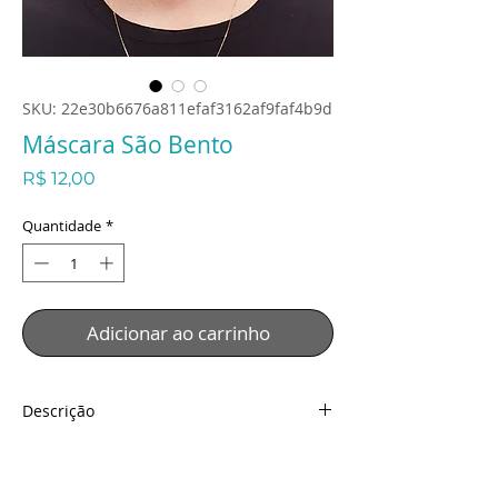
SKU: 22e30b6676a811efaf3162af9faf4b9d
Máscara São Bento
Preço
R$ 12,00
Quantidade
*
Adicionar ao carrinho
Descrição
Máscara São Bento
Descrição:
Tecido: Malha Especial