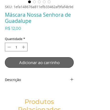
SKU: 1efa148676a811efb33462af9faf4b9d
Máscara Nossa Senhora de
Guadalupe
Preço
R$ 12,00
Quantidade
*
Adicionar ao carrinho
Descrição
Máscara Nossa Senhora de Guadalupe
Descrição:
Tecido: Malha Especial
Produtos
Técnica: Sublimação
Relacionados
Detalhes: Dupla Face