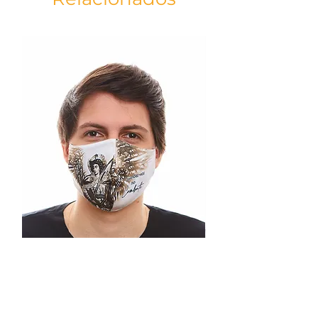
ESPECIFICAÇÕES
- Tamanho da máscara: 25x17,5cm
- Elástico: 15x0,2cm
- Dupla camada de tecido
- Dupla Face- Costura nasal que auxilia
no encaixe da máscara
RECOMENDAÇÕES DE USO
- Lave antes de usar
- Uso individual
- Para retirar ou ajustar a máscara, o faça
tocando nos elásticos
- Não toque a máscara durante o uso.
Caso o faça, higienize as mãos
- Troque a máscara a cada 2 ou 3 horas,
ou quando estiver úmida
INSTRUÇÕES DE LAVAGEM
- Deixe a máscara de molho de 20 à 30
minutos em alvejante para roupas
coloridas diluído em água conforme
instruções da embalagem;
Máscara São Miguel Arcanjo
- Remova a água de molho e esfregue a
branca