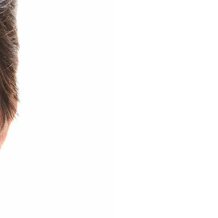
ico);
al arejado;
cê pode passar a máscara
temperaturas baixas, para não
o e da estampa podem variar de
 dispositivo.