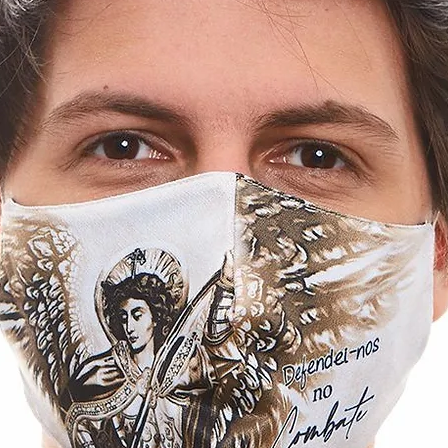
denificação do elást
- Deixe secar em loc
-Depois de seca, vo
usando o ferro em 
danificar o tecido.
* Blusa não inclusa
As cores do produt
acordo com a tela do