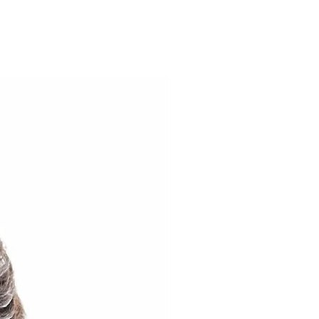
tecido
 auxilia no encaixe da máscara
DE USO
r
ustar a máscara, o faça tocando
ra durante o uso. Caso o faça,
a cada 2 ou 3 horas, ou quando
VAGEM
de molho de 20 à 30 minutos em
as coloridas diluído em água
es da embalagem;
 molho e esfregue a máscara
bão para roupas;
corrente;
ra para tirar o excesso de água
a torção para evitar a