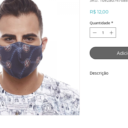
SKU: 1de2ad7476a8
Preço
R$ 12,00
Quantidade
*
Adic
Descrição
Máscara Medalha do
Descrição:
Tecido: Malha Espec
Técnica: Sublimaçã
Detalhes: Dupla Fac
ESPECIFICAÇÕES
- Tamanho da másc
- Elástico: 15x0,2cm