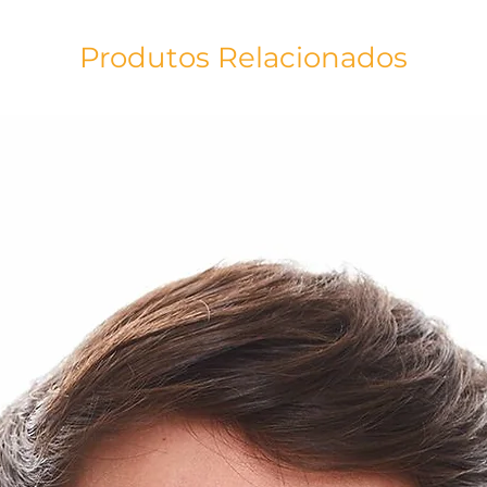
- Dupla camada de 
- Dupla Face
Produtos Relacionados
- Costura nasal que
RECOMENDAÇÕES 
- Lave antes de usa
- Uso individual
- Para retirar ou aj
nos elásticos
- Não toque a másca
higienize as mãos
- Troque a máscara 
estiver úmida
INSTRUÇÕES DE LA
- Deixe a máscara 
alvejante para roup
conforme instruçõ
- Remova a água de
gentilmente com sa
- Enxague em água 
- Pressione a másca
(não é recomendada 