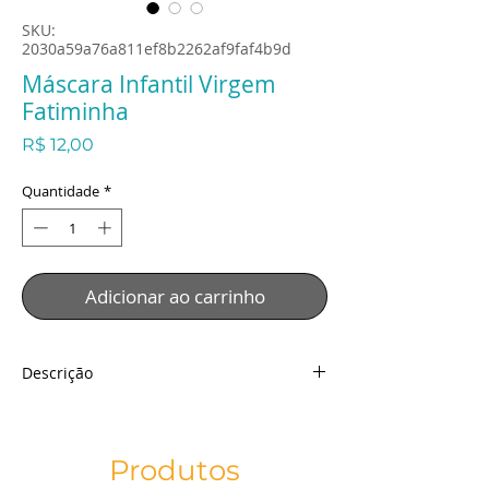
SKU:
2030a59a76a811ef8b2262af9faf4b9d
Máscara Infantil Virgem
Fatiminha
Preço
R$ 12,00
Quantidade
*
Adicionar ao carrinho
Descrição
Máscara Infantil Virgem Fatiminha
Descrição:
Tecido: Malha Especial
Produtos
Técnica: Sublimação