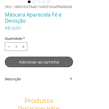
SKU: 1db01fc676a811efaf3162af9faf4b9d
Máscara Aparecida Fé e
Devoção
Preço
R$ 12,00
Quantidade
*
Adicionar ao carrinho
Descrição
Máscara Aparecida Fé e Devoção
Descrição:
Tecido: Malha Especial
Produtos
Técnica: Sublimação
Relacionados
Detalhes: Dupla Face