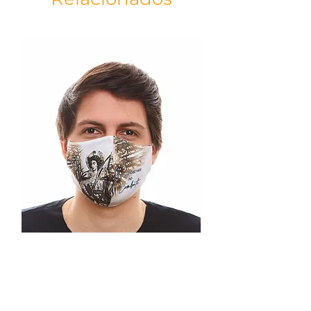
ESPECIFICAÇÕES
- Tamanho da máscara: 25x17,5cm
- Elástico: 15x0,2cm
- Dupla camada de tecido
- Dupla Face
- Costura nasal que auxilia no encaixe da
máscara
RECOMENDAÇÕES DE USO
- Lave antes de usar
- Uso individual
- Para retirar ou ajustar a máscara, o faça
tocando nos elásticos
- Não toque a máscara durante o uso.
Caso o faça, higienize as mãos
- Troque a máscara a cada 2 ou 3 horas,
ou quando estiver úmida
INSTRUÇÕES DE LAVAGEM
- Deixe a máscara de molho de 20 à 30
minutos em alvejante para roupas
coloridas diluído em água conforme
Máscara São Miguel Arcanjo
instruções da embalagem;
branca