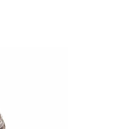
 (não acompanha enchimento)
o e da estampa podem variar de
 dispositivo.