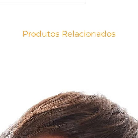
Medida: 65 x 50 cm
As cores do produt
acordo com a tela do
Produtos Relacionados