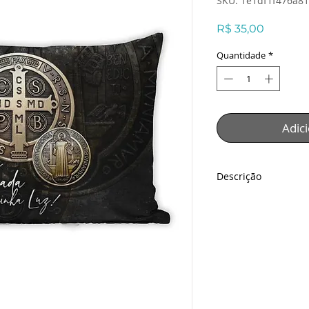
SKU: 1e1df1f476a81
Preço
R$ 35,00
Quantidade
*
Adic
Descrição
Fronha São Bento
Descrição:
Lindíssima Fronha 
de São Bento em tec
com detalhes adorn
Técnica: Sublimaçã
Matéria Prima: teci
Estampa: São Bento