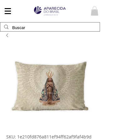
SKU: 1e210fd876a811ef94ff62af9faf4b9d