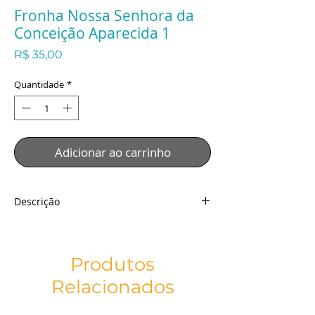
Fronha Nossa Senhora da
Conceição Aparecida 1
Preço
R$ 35,00
Quantidade
*
Adicionar ao carrinho
Descrição
Fronha Nossa Senhora da Conceição
Aparecida
Descrição:
Produtos
Lindíssima Fronha para travesseiro com
Relacionados
estampa deNossa Senhora Aparecida em
tecido muito confortável e macio com