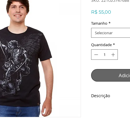
SKU: 221cb57476a8
Preço
R$ 55,00
Tamanho
*
Selecionar
Quantidade
*
Adic
Descrição
Camiseta São Migue
Descrição:
Camiseta com estam
confortável e macia