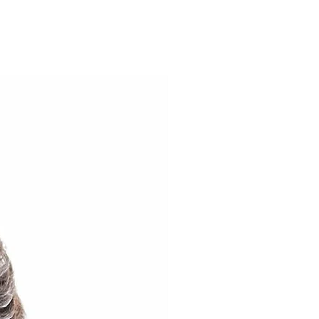
 os biotipos. Apropriada para
 inclusive em festas e
ialmente porque nos faz lembrar
 deste valoroso Guerreiro, São
a disponível em diferentes
 30 Penteado
l Arcanjo
o e da estampa podem variar de
 dispositivo.