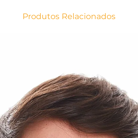
perfeito para todos
usar em todo lugar,
solenidades, espec
Produtos Relacionados
a proteção e auxílio
Miguel Arcanjo. Peç
tonalidades.
Tecido: Algodão Fio
Técnica: Silk
Estampa: São Migue
As cores do produt
acordo com a tela do