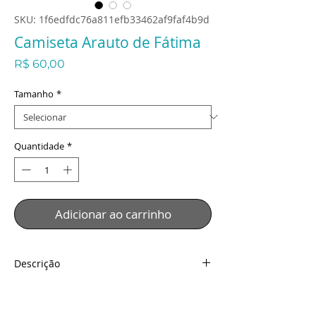
SKU: 1f6edfdc76a811efb33462af9faf4b9d
Camiseta Arauto de Fátima
Preço
R$ 60,00
Tamanho
*
Quantidade
*
Adicionar ao carrinho
Descrição
Camiseta Arauto de Fátima
Descrição