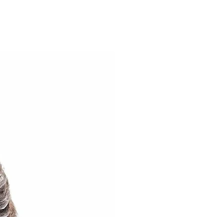
 perfeita para usar nas mais
 e fica bem em todos os biotipos
te caimento da peça sobre o
queles que são devotos de Santa
vem o seguimento do evangelho
do a vontade de Deus.
o
on Pes com Elastano Frente
 de Cássia
o e da estampa podem variar de
 dispositivo.