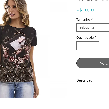
SKU: 1fa9cfa276a81
Preço
R$ 60,00
Tamanho
*
Selecionar
Quantidade
*
Adic
Descrição
Blusa Santa Rita de
Descrição:
Blusa com estampa 
magnífica com detal