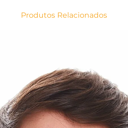
discreta e elegante,
diferentes ocasiões
conferindo excelen
Produtos Relacionados
corpo. Ideal para a
Rita de Cássia e vi
sempre se entregan
Técnica: Sublimaçã
Matéria Prima: Cott
Viscolycra Costa
Estampa: Santa Rita
As cores do produt
acordo com a tela do