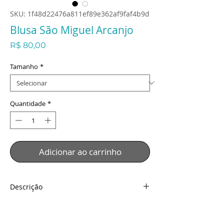
SKU: 1f48d22476a811ef89e362af9faf4b9d
Blusa São Miguel Arcanjo
Preço
R$ 80,00
Tamanho
*
Quantidade
*
Adicionar ao carrinho
Descrição
Blusa São Miguel Arcanjo
Descrição