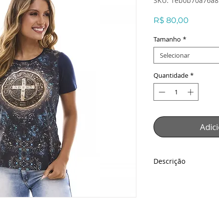
SKU: 1eb0b70a76a8
Preço
R$ 80,00
Tamanho
*
Selecionar
Quantidade
*
Adic
Descrição
Blusa São Bento
Descrição:
Baby Look estampa
São Bento é uma pe