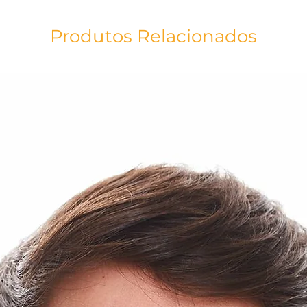
e fé. Na linda cor 
polielastano e visco
é uma baby look que
Produtos Relacionados
momentos, pois fica
nos momentos mais 
especiais.
Detalhe: Bordado T
Técnica: Sublimaçã
Matéria Prima: Cott
Viscolycra Costa
Estampa: Medalha 
As cores do produt
acordo com a tela do