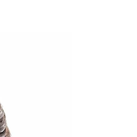
azul marinho em tecido
lycra muito confortável e versátil
 faz desejar vestir em todos os
 bem em todas as ocasiões, seja
descontraídos até eventos
ermocolante
o
on Pes com Elastano Frente
de São Bento
o e da estampa podem variar de
 dispositivo.