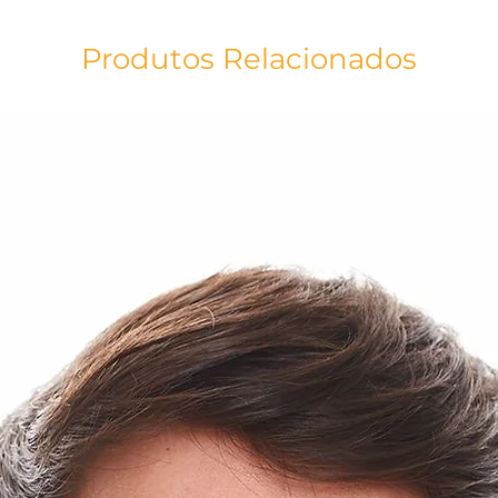
de Jesus em Sua Pa
como ela. Contempla
também ter a sabedo
Produtos Relacionados
preciosas. Em tecid
preta, é uma peça ú
Maria. Disponível n
Técnica: Silk
Matéria Prima: Algo
Estampa: Virgem da
As cores do produt
acordo com a tela do