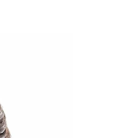
ixão e ninguém sofreu tanto
r as suas dores e lágrimas é
ria de tirar lições e graças
o confortável e macio na cor
nica para manifestar o amor por
a versão masculina.
dão Fio 30 Penteado
 Pietá
o e da estampa podem variar de
 dispositivo.