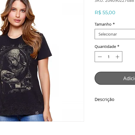
SKU: 2040902276a8
Preço
R$ 55,00
Tamanho
*
Selecionar
Quantidade
*
Adic
Descrição
Baby Look Virgem da
Descrição:
Virgem da Pietá est
que inspira fé e de