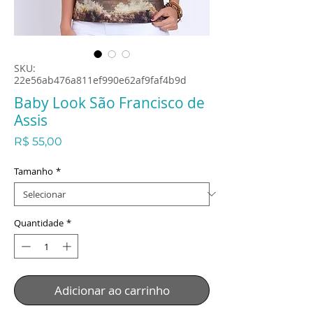
SKU:
22e56ab476a811ef990e62af9faf4b9d
Baby Look São Francisco de
Assis
Preço
R$ 55,00
Tamanho
*
Quantidade
*
Adicionar ao carrinho